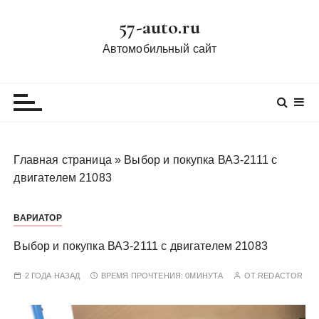
П
57-auto.ru
е
р
Автомобильный сайт
е
й
т
и
к
с
Главная страница
»
Выбор и покупка ВАЗ-2111 с
о
двигателем 21083
д
е
ВАРИАТОР
р
ж
Выбор и покупка ВАЗ-2111 с двигателем 21083
и
м
2 ГОДА НАЗАД
ВРЕМЯ ПРОЧТЕНИЯ:
0МИНУТА
ОТ
REDACTOR
о
м