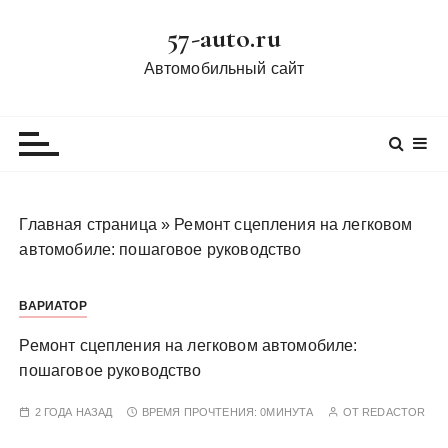
П
57-auto.ru
е
р
Автомобильный сайт
е
й
т
и
к
с
Главная страница
»
Ремонт сцепления на легковом
о
автомобиле: пошаговое руководство
д
е
ВАРИАТОР
р
ж
Ремонт сцепления на легковом автомобиле:
и
пошаговое руководство
м
о
2 ГОДА НАЗАД
ВРЕМЯ ПРОЧТЕНИЯ:
0МИНУТА
ОТ
REDACTOR
м