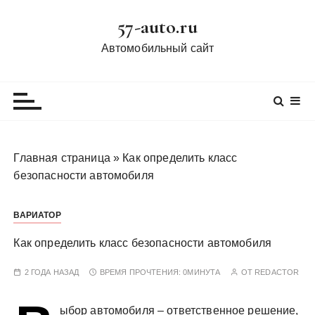
П
57-auto.ru
е
р
Автомобильный сайт
е
й
т
и
к
с
Главная страница
»
Как определить класс
о
безопасности автомобиля
д
е
ВАРИАТОР
р
ж
Как определить класс безопасности автомобиля
и
м
2 ГОДА НАЗАД
ВРЕМЯ ПРОЧТЕНИЯ:
0МИНУТА
ОТ
REDACTOR
о
м
ыбор автомобиля – ответственное решение,