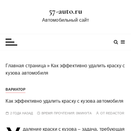
П
57-auto.ru
е
р
Автомобильный сайт
е
й
т
и
к
с
Главная страница
»
Как эффективно удалить краску с
о
кузова автомобиля
д
е
ВАРИАТОР
р
ж
Как эффективно удалить краску с кузова автомобиля
и
м
2 ГОДА НАЗАД
ВРЕМЯ ПРОЧТЕНИЯ:
0МИНУТА
ОТ
REDACTOR
о
м
даление краски с кузова – задача, требующая