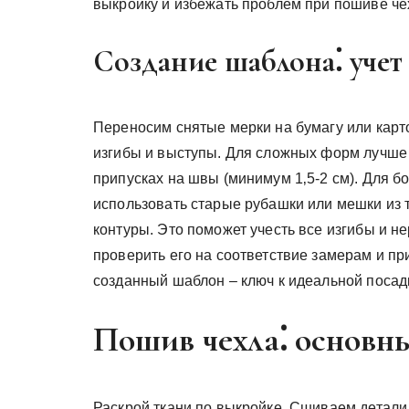
выкройку и избежать проблем при пошиве чех
Создание шаблона⁚ учет
Переносим снятые мерки на бумагу или карто
изгибы и выступы. Для сложных форм лучше р
припусках на швы (минимум 1‚5-2 см). Для б
использовать старые рубашки или мешки из т
контуры. Это поможет учесть все изгибы и 
проверить его на соответствие замерам и п
созданный шаблон – ключ к идеальной посад
Пошив чехла⁚ основн
Раскрой ткани по выкройке. Сшиваем детал