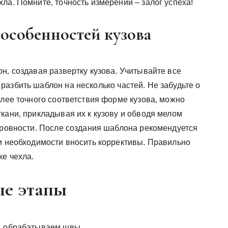
ла. Помните‚ точность измерений – залог успеха!
 особенностей кузова
н‚ создавая развертку кузова. Учитывайте все
азбить шаблон на несколько частей. Не забудьте о
олее точного соответствия форме кузова‚ можно
кани‚ прикладывая их к кузову и обводя мелом
неровности. После создания шаблона рекомендуется
ри необходимости вносить коррективы. Правильно
ке чехла.
ые этапы
и‚ обрабатываем швы.