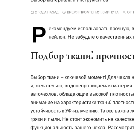
у
2 ГОДА НАЗАД
ВРЕМЯ ПРОЧТЕНИЯ:
0МИНУТА
ОТ
Р
екомендуем использовать прочную‚ 
нейлон. Не забудьте о качественных 
Подбор ткани⁚ прочнос
Выбор ткани – ключевой момент! Для чехла 
и‚ желательно‚ водонепроницаемая материя.
авточехлов‚ обладающие высокой плотностью
внимание на характеристики ткани⁚ плотность
устойчивость к УФ-излучению. Также важна ле
грязи и пыли. Не стоит экономить на качестве
функциональность вашего чехла. Рассмотрит