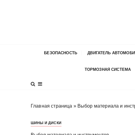
П
е
р
е
й
т
и
БЕЗОПАСНОСТЬ
ДВИГАТЕЛЬ АВТОМОБ
к
с
ТОРМОЗНАЯ СИСТЕМА
о
д
е
р
ж
Главная страница
»
Выбор материала и инст
и
м
ШИНЫ И ДИСКИ
о
м
Выбор материала и инструментов