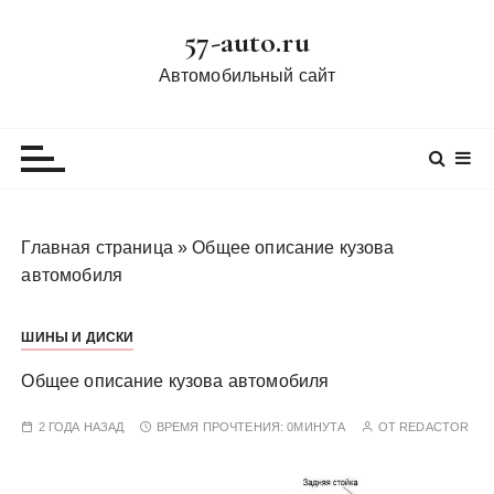
П
57-auto.ru
е
р
Автомобильный сайт
е
й
т
и
к
с
Главная страница
»
Общее описание кузова
о
автомобиля
д
е
ШИНЫ И ДИСКИ
р
ж
Общее описание кузова автомобиля
и
м
2 ГОДА НАЗАД
ВРЕМЯ ПРОЧТЕНИЯ:
0МИНУТА
ОТ
REDACTOR
о
м