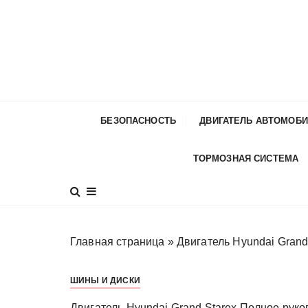
П
е
р
е
й
т
и
БЕЗОПАСНОСТЬ
ДВИГАТЕЛЬ АВТОМОБ
к
с
ТОРМОЗНАЯ СИСТЕМА
о
д
е
р
ж
Главная страница
»
Двигатель Hyundai Grand
и
м
ШИНЫ И ДИСКИ
о
м
Двигатель Hyundai Grand Starex Полное руко