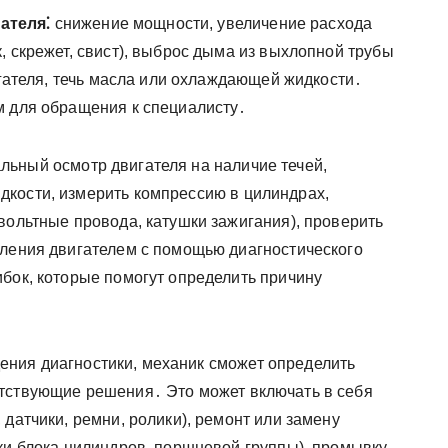
ателя⁚
снижение мощности, увеличение расхода
, скрежет, свист), выброс дыма из выхлопной трубы
вигателя, течь масла или охлаждающей жидкости․
м для обращения к специалисту․
льный осмотр двигателя на наличие течей,
кости, измерить компрессию в цилиндрах,
вольтные провода, катушки зажигания), проверить
вления двигателем с помощью диагностического
ибок, которые помогут определить причину
ения диагностики, механик сможет определить
етствующие решения․ Это может включать в себя
 датчики, ремни, ролики), ремонт или замену
вки блока цилиндров, поршневой группы), промывку