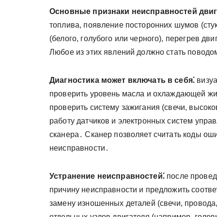
Основные признаки неисправностей двиг
топлива, появление посторонних шумов (стук
(белого, голубого или черного), перегрев д
Любое из этих явлений должно стать поводо
Диагностика может включать в себя⁚
визуа
проверить уровень масла и охлаждающей жид
проверить систему зажигания (свечи, высоко
работу датчиков и электронных систем упра
сканера․ Сканер позволяет считать коды ош
неисправности․
Устранение неисправностей⁚
после провед
причину неисправности и предложить соотв
замену изношенных деталей (свечи, провода,
отдельных узлов двигателя (например, голо