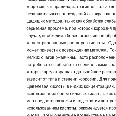
коррозия, как правило, затрагивает только 
незначительных повреждений лакокрасочного
щадящих методов, таких как обработка слаб
серьезная проблема, при которой коррозия п
случае, необходима более агрессивная обра
концентрированных растворов кислоты․ Одна
может привести к повреждению металла․ Точ
мелких очагов ржавчины, часто расположен
потребоваться обработка специальными сос
которые предотвращают дальнейшее распро
зависит от типа и степени коррозии․ Для п
щавелевая кислоты в низких концентрациях․
использование более сильных кислот, таких к
мер предосторожности и под строгим контро
использованием кислоты, рекомендуется про
кузова, чтобы оценить ее воздействие на м