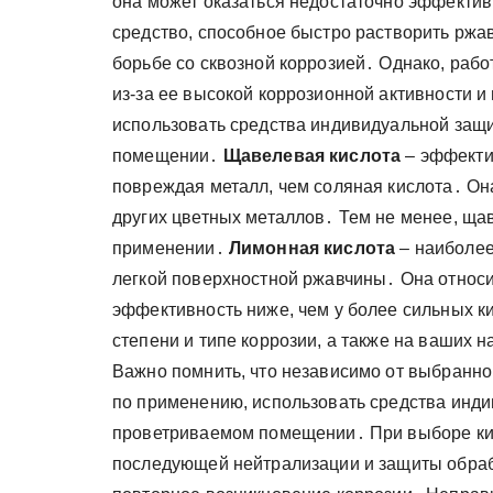
она может оказаться недостаточно эффекти
средство, способное быстро растворить ржа
борьбе со сквозной коррозией․ Однако, рабо
из-за ее высокой коррозионной активности 
использовать средства индивидуальной защ
помещении․
Щавелевая кислота
– эффекти
повреждая металл, чем соляная кислота․ Он
других цветных металлов․ Тем не менее, ща
применении․
Лимонная кислота
– наиболее
легкой поверхностной ржавчины․ Она относит
эффективность ниже, чем у более сильных к
степени и типе коррозии, а также на ваших
Важно помнить, что независимо от выбранно
по применению, использовать средства инди
проветриваемом помещении․ При выборе кис
последующей нейтрализации и защиты обраб