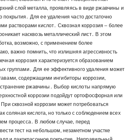
верхний слой металла, проявляясь в виде ржавчины и
 покрытия․ Для ее удаления часто достаточно
ыми растворами кислот․ Сквозная коррозия – более
роникает насквозь металлический лист․ В этом
ботка, возможно, с применением более
ко, важно помнить, что излишняя агрессивность
ечная коррозия характеризуется образованием
ных группами․ Для ее эффективного удаления может
тавами, содержащими ингибиторы коррозии,
странение ржавчины․ Выбор кислоты напрямую
оверхностной коррозии подойдут ортофосфорная или
 При сквозной коррозии может потребоваться
ак соляная кислота, но только с соблюдением всех
лем процесса․ В любом случае, перед
вести тест на небольшом, незаметном участке
еталл и лакокрасочное покрытие․ Неправильный