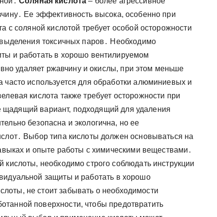
вной․
Соляная кислота
– более агрессивное
вчину․ Ее эффективность высока, особенно при
та с соляной кислотой требует особой осторожности
и выделения токсичных паров․ Необходимо
иты и работать в хорошо вентилируемом
вно удаляет ржавчину и окислы, при этом меньше
а часто используется для обработки алюминиевых и
велевая кислота также требует осторожности при
 щадящий вариант, подходящий для удаления
ельно безопасна и экологична, но ее
ислот․ Выбор типа кислоты должен основываться на
 навыках и опыте работы с химическими веществами․
й кислоты, необходимо строго соблюдать инструкции
видуальной защиты и работать в хорошо
лоты, не стоит забывать о необходимости
отанной поверхности, чтобы предотвратить