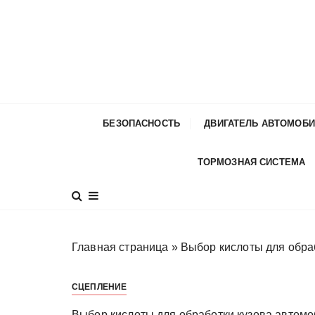
П
е
р
е
й
т
и
БЕЗОПАСНОСТЬ
ДВИГАТЕЛЬ АВТОМОБ
к
с
ТОРМОЗНАЯ СИСТЕМА
о
д
е
р
ж
Главная страница
»
Выбор кислоты для обра
и
м
СЦЕПЛЕНИЕ
о
м
Выбор кислоты для обработки кузова автом