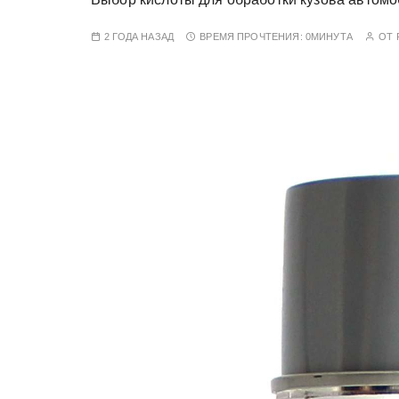
у
2 ГОДА НАЗАД
ВРЕМЯ ПРОЧТЕНИЯ:
0МИНУТА
ОТ