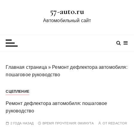
П
57-auto.ru
е
р
Автомобильный сайт
е
й
т
и
к
с
Главная страница
»
Ремонт дефлектора автомобиля:
о
пошаговое руководство
д
е
СЦЕПЛЕНИЕ
р
ж
Ремонт дефлектора автомобиля: пошаговое
и
руководство
м
о
2 ГОДА НАЗАД
ВРЕМЯ ПРОЧТЕНИЯ:
0МИНУТА
ОТ
REDACTOR
м