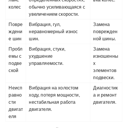
колес
обычно усиливающаяся с
увеличением скорости.
Повре
Вибрация, гул,
Замена
ждени
неравномерный износ
поврежден
е шин
шин.
ной шины.
Пробл
Вибрация, стуки,
Замена
емы с
ухудшение
изношенны
подве
управляемости.
х
ской
элементов
подвески.
Неисп
Вибрация на холостом
Диагностик
равно
ходу, потеря мощности,
а и ремонт
сти
нестабильная работа
двигателя.
двигат
двигателя.
еля