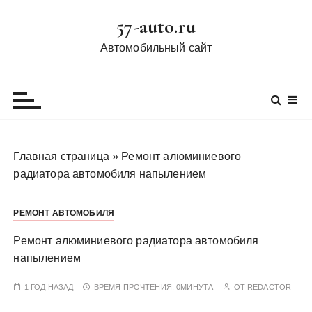
П
57-auto.ru
е
р
Автомобильный сайт
е
й
т
и
к
с
Главная страница
»
Ремонт алюминиевого
о
радиатора автомобиля напылением
д
е
РЕМОНТ АВТОМОБИЛЯ
р
ж
Ремонт алюминиевого радиатора автомобиля
и
напылением
м
о
1 ГОД НАЗАД
ВРЕМЯ ПРОЧТЕНИЯ:
0МИНУТА
ОТ
REDACTOR
м