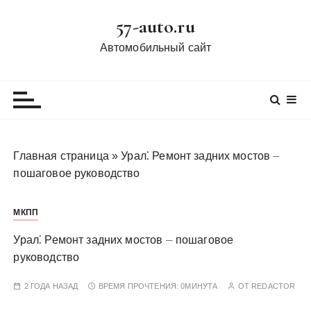
П
57-auto.ru
е
р
Автомобильный сайт
е
й
т
и
к
с
Главная страница
»
Урал⁚ Ремонт задних мостов ⏤
о
пошаговое руководство
д
е
МКПП
р
ж
Урал⁚ Ремонт задних мостов ⏤ пошаговое
и
руководство
м
о
2 ГОДА НАЗАД
ВРЕМЯ ПРОЧТЕНИЯ:
0МИНУТА
ОТ
REDACTOR
м