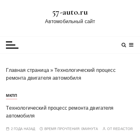
П
57-auto.ru
е
р
Автомобильный сайт
е
й
т
и
к
с
Главная страница
»
Технологический процесс
о
ремонта двигателя автомобиля
д
е
МКПП
р
ж
Технологический процесс ремонта двигателя
и
автомобиля
м
о
2 ГОДА НАЗАД
ВРЕМЯ ПРОЧТЕНИЯ:
0МИНУТА
ОТ
REDACTOR
м