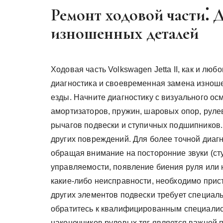
Ремонт ходовой части⁚ 
изношенных деталей
Ходовая часть Volkswagen Jetta II, как и лю
диагностика и своевременная замена изнош
езды. Начните диагностику с визуального ос
амортизаторов, пружин, шаровых опор, рулев
рычагов подвески и ступичных подшипников.
других повреждений. Для более точной диагн
обращая внимание на посторонние звуки (сту
управляемости, появление биения руля или
какие-либо неисправности, необходимо прист
других элементов подвески требует специал
обратитесь к квалифицированным специалис
наконечников рулевых тяг является важной