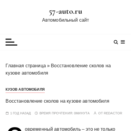
П
57-auto.ru
е
р
Автомобильный сайт
е
й
т
и
к
с
Главная страница
»
Восстановление сколов на
о
кузове автомобиля
д
е
КУЗОВ АВТОМОБИЛЯ
р
ж
Восстановление сколов на кузове автомобиля
и
м
1 ГОД НАЗАД
ВРЕМЯ ПРОЧТЕНИЯ:
0МИНУТА
ОТ
REDACTOR
о
м
овременный автомобиль – это не только