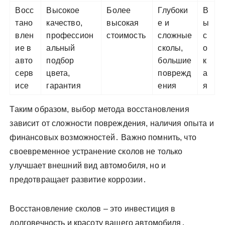
Восс
Высокое
Более
Глубоки
В
тано
качество,
высокая
е и
ы
влен
профессион
стоимость
сложные
с
ие в
альный
сколы,
о
авто
подбор
большие
к
серв
цвета,
поврежд
а
исе
гарантия
ения
я
Таким образом, выбор метода восстановления
зависит от сложности повреждения, наличия опыта и
финансовых возможностей․ Важно помнить, что
своевременное устранение сколов не только
улучшает внешний вид автомобиля, но и
предотвращает развитие коррозии․
Восстановление сколов – это инвестиция в
долговечность и красоту вашего автомобиля․