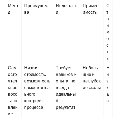
Мето
Преимущест
Недостатк
Примен
С
д
ва
и
имость
т
о
и
м
о
с
т
ь
Сам
Низкая
Требует
Неболь
Н
осто
стоимость,
навыков и
шие и
и
ятел
возможность
опыта, не
неглубок
з
ьное
самостоятел
всегда
ие сколы
к
восс
ьного
идеальны
а
тано
контроля
й
я
влен
процесса
результат
ие