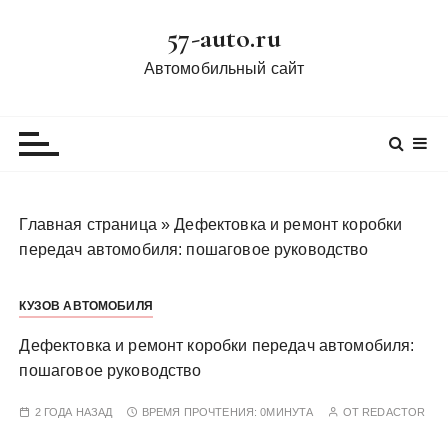
П
57-auto.ru
е
р
Автомобильный сайт
е
й
т
и
к
с
Главная страница
»
Дефектовка и ремонт коробки
о
передач автомобиля: пошаговое руководство
д
е
КУЗОВ АВТОМОБИЛЯ
р
ж
Дефектовка и ремонт коробки передач автомобиля:
и
пошаговое руководство
м
о
2 ГОДА НАЗАД
ВРЕМЯ ПРОЧТЕНИЯ:
0МИНУТА
ОТ
REDACTOR
м