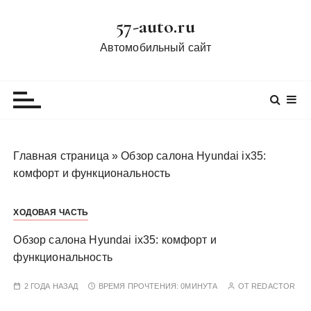
П
57-auto.ru
е
р
Автомобильный сайт
е
й
т
и
к
с
Главная страница
»
Обзор салона Hyundai ix35:
о
комфорт и функциональность
д
е
ХОДОВАЯ ЧАСТЬ
р
ж
Обзор салона Hyundai ix35: комфорт и
и
функциональность
м
о
2 ГОДА НАЗАД
ВРЕМЯ ПРОЧТЕНИЯ:
0МИНУТА
ОТ
REDACTOR
м