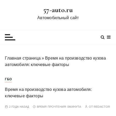
П
57-auto.ru
е
р
Автомобильный сайт
е
й
т
и
к
с
Главная страница
»
Время на производство кузова
о
автомобиля: ключевые факторы
д
е
ГБО
р
ж
Время на производство кузова автомобиля:
и
ключевые факторы
м
о
2 ГОДА НАЗАД
ВРЕМЯ ПРОЧТЕНИЯ:
0МИНУТА
ОТ
REDACTOR
м