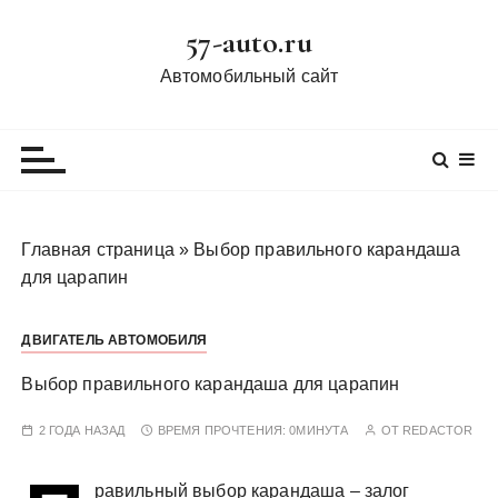
П
57-auto.ru
е
р
Автомобильный сайт
е
й
т
и
к
с
Главная страница
»
Выбор правильного карандаша
о
для царапин
д
е
ДВИГАТЕЛЬ АВТОМОБИЛЯ
р
ж
Выбор правильного карандаша для царапин
и
м
2 ГОДА НАЗАД
ВРЕМЯ ПРОЧТЕНИЯ:
0МИНУТА
ОТ
REDACTOR
о
м
равильный выбор карандаша – залог