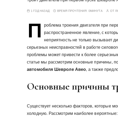
у
1 ГОД НАЗАД
ВРЕМЯ ПРОЧТЕНИЯ:
0МИНУТА
ОТ
R
П
роблема троения двигателя при пер
распространенное явление, с котор
неприятность не только вызывает ди
серьезных неисправностей в работе силового
проблемы может привести к более серьезны
статье мы рассмотрим основные причины, п
автомобиля Шевроле Авео
, а также пред
Основные причины тр
Существует несколько факторов, которые мо
холодную. Рассмотрим наиболее вероятные: