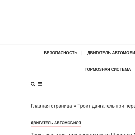
П
е
р
е
й
т
и
БЕЗОПАСНОСТЬ
ДВИГАТЕЛЬ АВТОМОБ
к
с
ТОРМОЗНАЯ СИСТЕМА
о
д
е
р
ж
Главная страница
»
Троит двигатель при пе
и
м
ДВИГАТЕЛЬ АВТОМОБИЛЯ
о
м
Троит двигатель при первом пуске Шевроле 