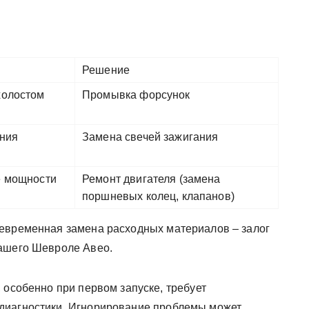
Решение
холостом
Промывка форсунок
ания
Замена свечей зажигания
е мощности
Ремонт двигателя (замена
поршневых колец, клапанов)
оевременная замена расходных материалов – залог
вашего Шевроле Авео.
 особенно при первом запуске, требует
диагностики. Игнорирование проблемы может