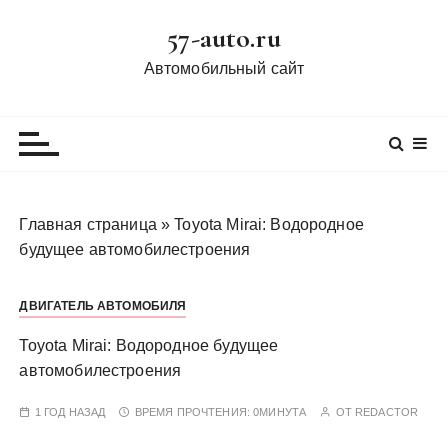
П
57-auto.ru
е
р
Автомобильный сайт
е
й
т
и
к
с
Главная страница
»
Toyota Mirai: Водородное
о
будущее автомобилестроения
д
е
ДВИГАТЕЛЬ АВТОМОБИЛЯ
р
ж
Toyota Mirai: Водородное будущее
и
автомобилестроения
м
о
1 ГОД НАЗАД
ВРЕМЯ ПРОЧТЕНИЯ:
0МИНУТА
ОТ
REDACTOR
м