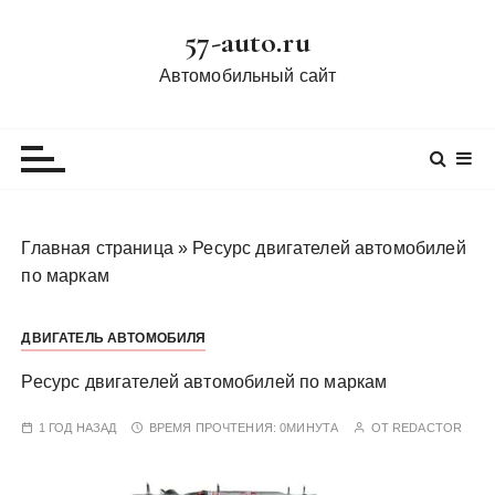
П
57-auto.ru
е
р
Автомобильный сайт
е
й
т
и
к
с
Главная страница
»
Ресурс двигателей автомобилей
о
по маркам
д
е
ДВИГАТЕЛЬ АВТОМОБИЛЯ
р
ж
Ресурс двигателей автомобилей по маркам
и
м
1 ГОД НАЗАД
ВРЕМЯ ПРОЧТЕНИЯ:
0МИНУТА
ОТ
REDACTOR
о
м