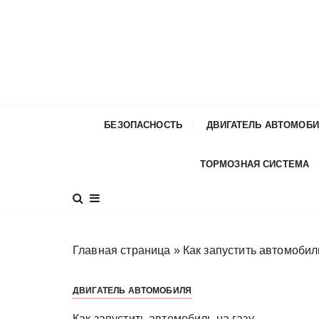
П
е
р
е
й
т
и
БЕЗОПАСНОСТЬ
ДВИГАТЕЛЬ АВТОМОБ
к
с
ТОРМОЗНАЯ СИСТЕМА
о
д
е
р
ж
Главная страница
»
Как запустить автомобиль
и
м
ДВИГАТЕЛЬ АВТОМОБИЛЯ
о
м
Как запустить автомобиль на газу