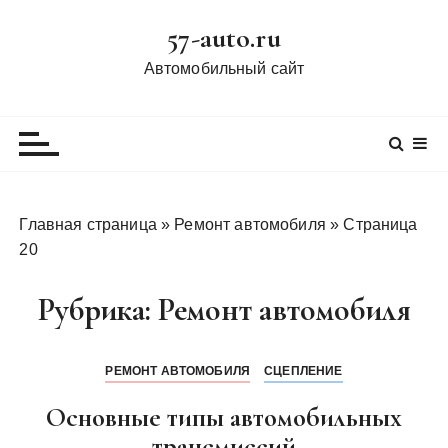
П
57-auto.ru
е
р
Автомобильный сайт
е
й
т
и
к
с
Главная страница
»
Ремонт автомобиля
»
Страница
о
20
д
е
Рубрика:
Ремонт автомобиля
р
ж
и
РЕМОНТ АВТОМОБИЛЯ
СЦЕПЛЕНИЕ
м
Основные типы автомобильных
о
м
трансмиссий