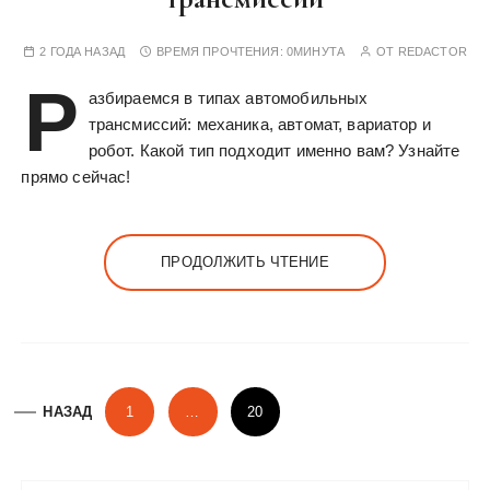
у
2 ГОДА НАЗАД
ВРЕМЯ ПРОЧТЕНИЯ:
0МИНУТА
ОТ
REDACTOR
Р
азбираемся в типах автомобильных
трансмиссий: механика, автомат, вариатор и
робот. Какой тип подходит именно вам? Узнайте
прямо сейчас!
ПРОДОЛЖИТЬ ЧТЕНИЕ
П
НАЗАД
1
…
20
а
г