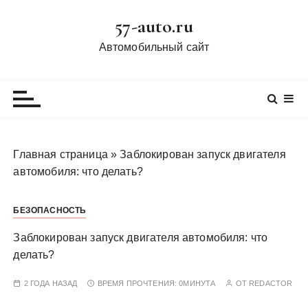
П
57-auto.ru
е
р
Автомобильный сайт
е
й
т
и
к
с
Главная страница
»
Заблокирован запуск двигателя
о
автомобиля: что делать?
д
е
БЕЗОПАСНОСТЬ
р
ж
Заблокирован запуск двигателя автомобиля: что
и
делать?
м
о
2 ГОДА НАЗАД
ВРЕМЯ ПРОЧТЕНИЯ:
0МИНУТА
ОТ
REDACTOR
м