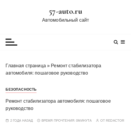
П
57-auto.ru
е
р
Автомобильный сайт
е
й
т
и
к
с
Главная страница
»
Ремонт стабилизатора
о
автомобиля: пошаговое руководство
д
е
БЕЗОПАСНОСТЬ
р
ж
Ремонт стабилизатора автомобиля: пошаговое
и
руководство
м
о
2 ГОДА НАЗАД
ВРЕМЯ ПРОЧТЕНИЯ:
0МИНУТА
ОТ
REDACTOR
м