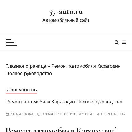
П
57-auto.ru
е
р
Автомобильный сайт
е
й
т
и
к
с
Главная страница
»
Ремонт автомобиля Карагодин
о
Полное руководство
д
е
БЕЗОПАСНОСТЬ
р
ж
Ремонт автомобиля Карагодин Полное руководство
и
м
2 ГОДА НАЗАД
ВРЕМЯ ПРОЧТЕНИЯ:
0МИНУТА
ОТ
REDACTOR
о
Ремонт автомобиля Карагодин⁚
м