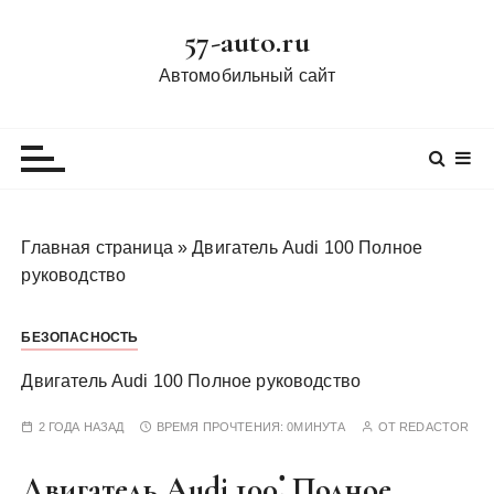
П
57-auto.ru
е
р
Автомобильный сайт
е
й
т
и
к
с
Главная страница
»
Двигатель Audi 100 Полное
о
руководство
д
е
БЕЗОПАСНОСТЬ
р
ж
Двигатель Audi 100 Полное руководство
и
м
2 ГОДА НАЗАД
ВРЕМЯ ПРОЧТЕНИЯ:
0МИНУТА
ОТ
REDACTOR
о
Двигатель Audi 100⁚ Полное
м