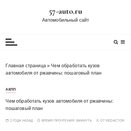
П
57-auto.ru
е
р
Автомобильный сайт
е
й
т
и
к
с
Главная страница
»
Чем обработать кузов
о
автомобиля от ржавчины: пошаговый план
д
е
АКПП
р
ж
Чем обработать кузов автомобиля от ржавчины:
и
пошаговый план
м
о
2 ГОДА НАЗАД
ВРЕМЯ ПРОЧТЕНИЯ:
0МИНУТА
ОТ
REDACTOR
м